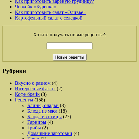
Как приготовить вареную грудинку?
Чизкейк «Буренка»
Как приготовить салат «Оливье»
Картофельный салат с селедкой
Хотите получать новые рецепты?:
Рубрики
Вкусно о разном
(4)
Интересные факты
(2)
Кофе-брейк
(8)
Рецепты
(158)
Блины, оладьи
(3)
Блюда из мяса
(18)
Блюда из птицы
(27)
Гарниры
(4)
Грибы
(2)
Домашние заготовки
(4)
Каши
(3)