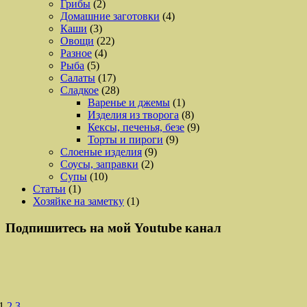
Грибы
(2)
Домашние заготовки
(4)
Каши
(3)
Овощи
(22)
Разное
(4)
Рыба
(5)
Салаты
(17)
Сладкое
(28)
Варенье и джемы
(1)
Изделия из творога
(8)
Кексы, печенья, безе
(9)
Торты и пироги
(9)
Слоеные изделия
(9)
Соусы, заправки
(2)
Супы
(10)
Статьи
(1)
Хозяйке на заметку
(1)
Подпишитесь на мой Youtube канал
1
2
3