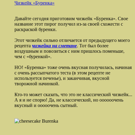
Чизкейк «Буренка»
Давайте сегодня приготовим чизкейк «Буренка». Свое
название этот пирог получил из-за своей схожести с
раскраской буренки.
Этот чизкейк сильно отличается от предыдущего моего
рецепта
чизкейка на сметане
. Тот был более
воздушным и повозиться с ним пришлось поменьше,
чем с «буренкой».
НО! «Буренка» тоже очень вкусная получилась, начиная
с очень рассыпчатого теста (в этом рецепте не
используется печенье), и заканчивая, вкусной
творожной начинкой.
Кто-то может сказать, что это не классический чизкейк...
А я и не спорю! Да, не классический, но оооооочень
вкусный и ооооочень сытный.