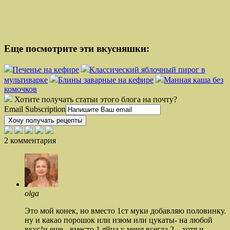
Еще посмотрите эти вкусняшки:
Печенье на кефире
Классический яблочный пирог в
мультиварке
Блины заварные на кефире
Манная каша без
комочков
Хотите получать статьи этого блога на почту?
Email Subscription
Хочу получать рецепты
2 комментария
olga
Это мой конек, но вместо 1ст муки добавляю половинку.
ну и какао порошок или изюм или цукаты- на любой
вкус!и еще - вместо 1 яйца у меня всегда 2... хотя и