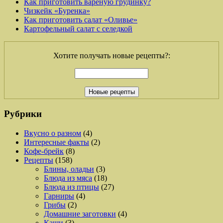
Как приготовить вареную грудинку?
Чизкейк «Буренка»
Как приготовить салат «Оливье»
Картофельный салат с селедкой
Хотите получать новые рецепты?:
Рубрики
Вкусно о разном
(4)
Интересные факты
(2)
Кофе-брейк
(8)
Рецепты
(158)
Блины, оладьи
(3)
Блюда из мяса
(18)
Блюда из птицы
(27)
Гарниры
(4)
Грибы
(2)
Домашние заготовки
(4)
Каши
(3)