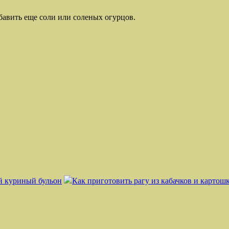
бавить еще соли или соленых огурцов.
й куриный бульон
Как приготовить рагу из кабачков и картош