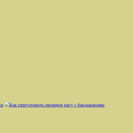
ки
Как приготовить овощное рагу с баклажанами