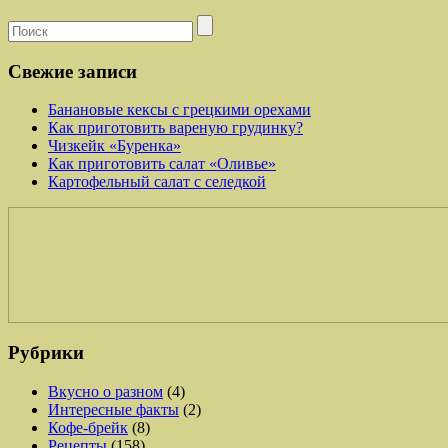
Свежие записи
Банановые кексы с грецкими орехами
Как приготовить вареную грудинку?
Чизкейк «Буренка»
Как приготовить салат «Оливье»
Картофельный салат с селедкой
Рубрики
Вкусно о разном
(4)
Интересные факты
(2)
Кофе-брейк
(8)
Рецепты
(158)