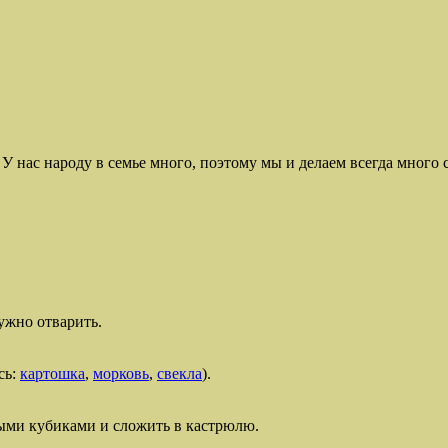
. У нас народу в семье много, поэтому мы и делаем всегда много
ужно отварить.
сь:
картошка
,
морковь
,
свекла
).
ыми кубиками и сложить в кастрюлю.