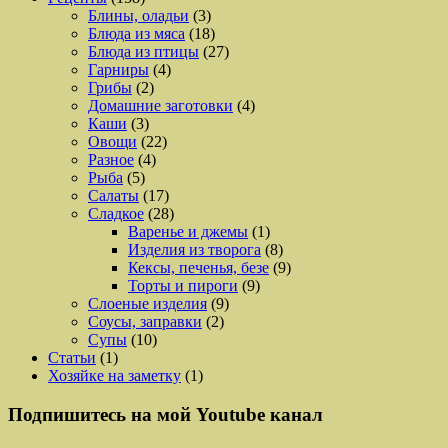
Блины, оладьи
(3)
Блюда из мяса
(18)
Блюда из птицы
(27)
Гарниры
(4)
Грибы
(2)
Домашние заготовки
(4)
Каши
(3)
Овощи
(22)
Разное
(4)
Рыба
(5)
Салаты
(17)
Сладкое
(28)
Варенье и джемы
(1)
Изделия из творога
(8)
Кексы, печенья, безе
(9)
Торты и пироги
(9)
Слоеные изделия
(9)
Соусы, заправки
(2)
Супы
(10)
Статьи
(1)
Хозяйке на заметку
(1)
Подпишитесь на мой Youtube канал