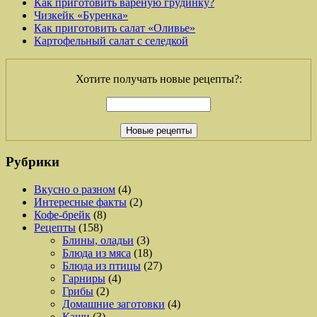
Как приготовить вареную грудинку?
Чизкейк «Буренка»
Как приготовить салат «Оливье»
Картофельный салат с селедкой
Хотите получать новые рецепты?:
Рубрики
Вкусно о разном
(4)
Интересные факты
(2)
Кофе-брейк
(8)
Рецепты
(158)
Блины, оладьи
(3)
Блюда из мяса
(18)
Блюда из птицы
(27)
Гарниры
(4)
Грибы
(2)
Домашние заготовки
(4)
Каши
(3)