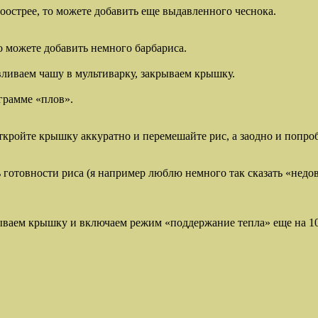
оострее, то можете добавить еще выдавленного чеснока.
о можете добавить немного барбариса.
вливаем чашу в мультиварку, закрываем крышку.
ограмме «плов».
кройте крышку аккуратно и перемешайте рис, а заодно и попроб
ь готовности риса (я например люблю немного так сказать «недо
крываем крышку и включаем режим «поддержание тепла» еще на 1