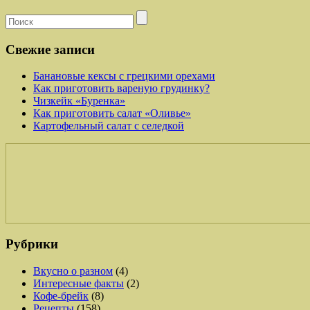
Свежие записи
Банановые кексы с грецкими орехами
Как приготовить вареную грудинку?
Чизкейк «Буренка»
Как приготовить салат «Оливье»
Картофельный салат с селедкой
Рубрики
Вкусно о разном
(4)
Интересные факты
(2)
Кофе-брейк
(8)
Рецепты
(158)