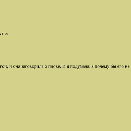
 нет
угой, и она заговорила о плове. И я подумала: а почему бы его н