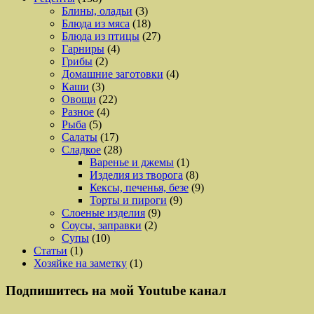
Блины, оладьи
(3)
Блюда из мяса
(18)
Блюда из птицы
(27)
Гарниры
(4)
Грибы
(2)
Домашние заготовки
(4)
Каши
(3)
Овощи
(22)
Разное
(4)
Рыба
(5)
Салаты
(17)
Сладкое
(28)
Варенье и джемы
(1)
Изделия из творога
(8)
Кексы, печенья, безе
(9)
Торты и пироги
(9)
Слоеные изделия
(9)
Соусы, заправки
(2)
Супы
(10)
Статьи
(1)
Хозяйке на заметку
(1)
Подпишитесь на мой Youtube канал