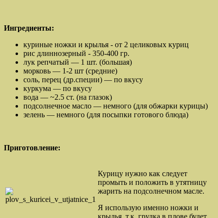
Ингредиенты:
куриные ножки и крылья - от 2 целиковых куриц
рис длиннозерный - 350-400 гр.
лук репчатый — 1 шт. (большая)
морковь — 1-2 шт (средние)
соль, перец (др.специи) — по вкусу
куркума — по вкусу
вода — ~2.5 ст. (на глазок)
подсолнечное масло — немного (для обжарки курицы)
зелень — немного (для посыпки готового блюда)
Приготовление:
Курицу нужно как следует
промыть и положить в утятницу
жарить на подсолнечном масле.
Я использую именно ножки и
крылья, т.к. грудка в плове будет