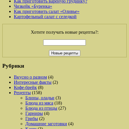
Как приготовить вареную грудинку?
Чизкейк «Буренка»
Как приготовить салат «Оливье»
Картофельный салат с селедкой
Хотите получать новые рецепты?:
Рубрики
Вкусно о разном
(4)
Интересные факты
(2)
Кофе-брейк
(8)
Рецепты
(158)
Блины, оладьи
(3)
Блюда из мяса
(18)
Блюда из птицы
(27)
Гарниры
(4)
Грибы
(2)
Домашние заготовки
(4)
Каши
(3)