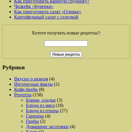
Как приготовить вареную грудинку?
Чизкейк «Буренка»
Как приготовить салат «Оливье»
Картофельный салат с селедкой
Хотите получать новые рецепты?:
Рубрики
Вкусно о разном
(4)
Интересные факты
(2)
Кофе-брейк
(8)
Рецепты
(158)
Блины, оладьи
(3)
Блюда из мяса
(18)
Блюда из птицы
(27)
Гарниры
(4)
Грибы
(2)
Домашние заготовки
(4)
Каши
(3)