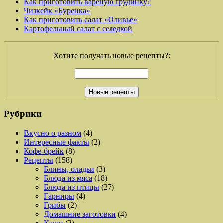
Как приготовить вареную грудинку?
Чизкейк «Буренка»
Как приготовить салат «Оливье»
Картофельный салат с селедкой
Хотите получать новые рецепты?:
Рубрики
Вкусно о разном
(4)
Интересные факты
(2)
Кофе-брейк
(8)
Рецепты
(158)
Блины, оладьи
(3)
Блюда из мяса
(18)
Блюда из птицы
(27)
Гарниры
(4)
Грибы
(2)
Домашние заготовки
(4)
Каши
(3)