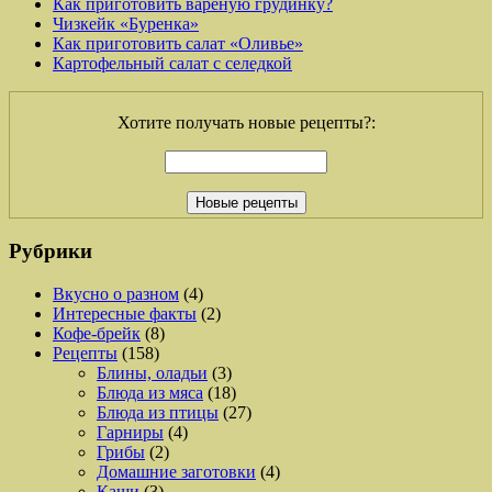
Как приготовить вареную грудинку?
Чизкейк «Буренка»
Как приготовить салат «Оливье»
Картофельный салат с селедкой
Хотите получать новые рецепты?:
Рубрики
Вкусно о разном
(4)
Интересные факты
(2)
Кофе-брейк
(8)
Рецепты
(158)
Блины, оладьи
(3)
Блюда из мяса
(18)
Блюда из птицы
(27)
Гарниры
(4)
Грибы
(2)
Домашние заготовки
(4)
Каши
(3)