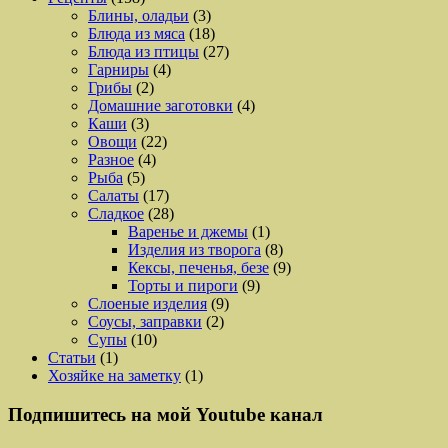
Блины, оладьи
(3)
Блюда из мяса
(18)
Блюда из птицы
(27)
Гарниры
(4)
Грибы
(2)
Домашние заготовки
(4)
Каши
(3)
Овощи
(22)
Разное
(4)
Рыба
(5)
Салаты
(17)
Сладкое
(28)
Варенье и джемы
(1)
Изделия из творога
(8)
Кексы, печенья, безе
(9)
Торты и пироги
(9)
Слоеные изделия
(9)
Соусы, заправки
(2)
Супы
(10)
Статьи
(1)
Хозяйке на заметку
(1)
Подпишитесь на мой Youtube канал