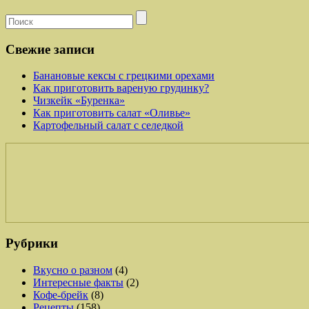
Свежие записи
Банановые кексы с грецкими орехами
Как приготовить вареную грудинку?
Чизкейк «Буренка»
Как приготовить салат «Оливье»
Картофельный салат с селедкой
Рубрики
Вкусно о разном
(4)
Интересные факты
(2)
Кофе-брейк
(8)
Рецепты
(158)