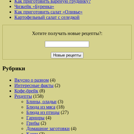
Как приготовить вареную грудинку?
Чизкейк «Буренка»
Как приготовить салат «Оливье»
Картофельный салат с селедкой
Хотите получать новые рецепты?:
Рубрики
Вкусно о разном
(4)
Интересные факты
(2)
Кофе-брейк
(8)
Рецепты
(158)
Блины, оладьи
(3)
Блюда из мяса
(18)
Блюда из птицы
(27)
Гарниры
(4)
Грибы
(2)
Домашние заготовки
(4)
Каши
(3)