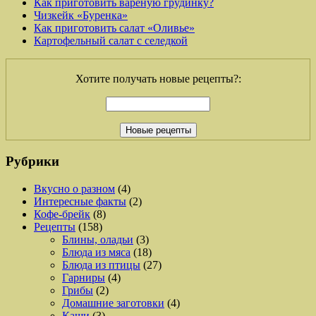
Как приготовить вареную грудинку?
Чизкейк «Буренка»
Как приготовить салат «Оливье»
Картофельный салат с селедкой
Хотите получать новые рецепты?:
Рубрики
Вкусно о разном
(4)
Интересные факты
(2)
Кофе-брейк
(8)
Рецепты
(158)
Блины, оладьи
(3)
Блюда из мяса
(18)
Блюда из птицы
(27)
Гарниры
(4)
Грибы
(2)
Домашние заготовки
(4)
Каши
(3)