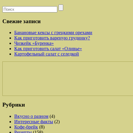
Свежие записи
Банановые кексы с грецкими орехами
Как приготовить вареную грудинку?
Чизкейк «Буренка»
Как приготовить салат «Оливье»
Картофельный салат с селедкой
Рубрики
Вкусно о разном
(4)
Интересные факты
(2)
Кофе-брейк
(8)
Рецепты
(158)