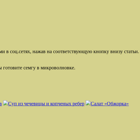
ми в соц.сетях, нажав на соответствующую кнопку внизу статьи.
ы готовите семгу в микроволновке.
в
Суп из чечевицы и копченых ребер
Салат «Обжорка»