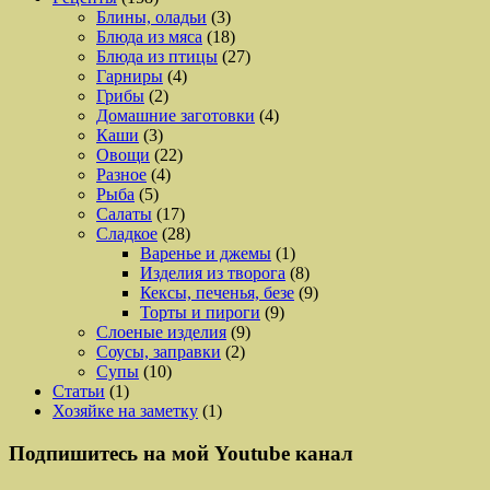
Блины, оладьи
(3)
Блюда из мяса
(18)
Блюда из птицы
(27)
Гарниры
(4)
Грибы
(2)
Домашние заготовки
(4)
Каши
(3)
Овощи
(22)
Разное
(4)
Рыба
(5)
Салаты
(17)
Сладкое
(28)
Варенье и джемы
(1)
Изделия из творога
(8)
Кексы, печенья, безе
(9)
Торты и пироги
(9)
Слоеные изделия
(9)
Соусы, заправки
(2)
Супы
(10)
Статьи
(1)
Хозяйке на заметку
(1)
Подпишитесь на мой Youtube канал