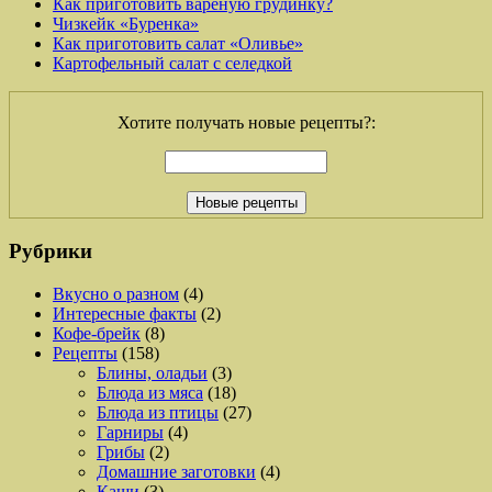
Как приготовить вареную грудинку?
Чизкейк «Буренка»
Как приготовить салат «Оливье»
Картофельный салат с селедкой
Хотите получать новые рецепты?:
Рубрики
Вкусно о разном
(4)
Интересные факты
(2)
Кофе-брейк
(8)
Рецепты
(158)
Блины, оладьи
(3)
Блюда из мяса
(18)
Блюда из птицы
(27)
Гарниры
(4)
Грибы
(2)
Домашние заготовки
(4)
Каши
(3)