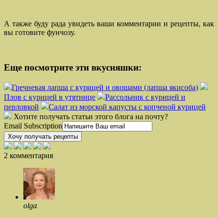
А также буду рада увидеть ваши комментарии и рецепты, как
вы готовите фунчозу.
Еще посмотрите эти вкусняшки:
Гречневая лапша с курицей и овощами (лапша якисоба)
Плов с курицей в утятнице
Рассольник с курицей и
перловкой
Салат из морской капусты с копченой курицей
Хотите получать статьи этого блога на почту?
Email Subscription
Хочу получать рецепты
2 комментария
olga