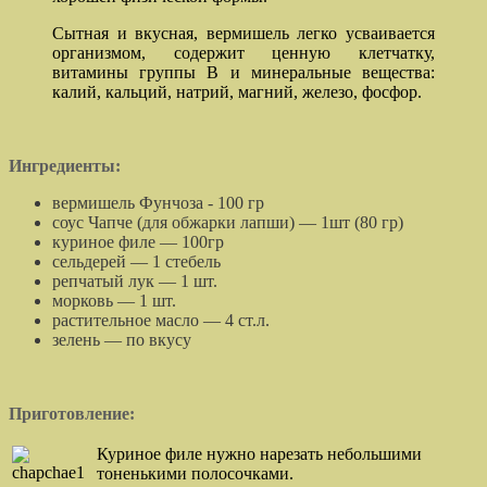
Сытная и вкусная, вермишель легко усваивается
организмом, содержит ценную клетчатку,
витамины группы В и минеральные вещества:
калий, кальций, натрий, магний, железо, фосфор.
Ингредиенты:
вермишель Фунчоза - 100 гр
соус Чапче (для обжарки лапши) — 1шт (80 гр)
куриное филе — 100гр
сельдерей — 1 стебель
репчатый лук — 1 шт.
морковь — 1 шт.
растительное масло — 4 ст.л.
зелень — по вкусу
П
риготовление:
Куриное филе нужно нарезать небольшими
тоненькими полосочками.