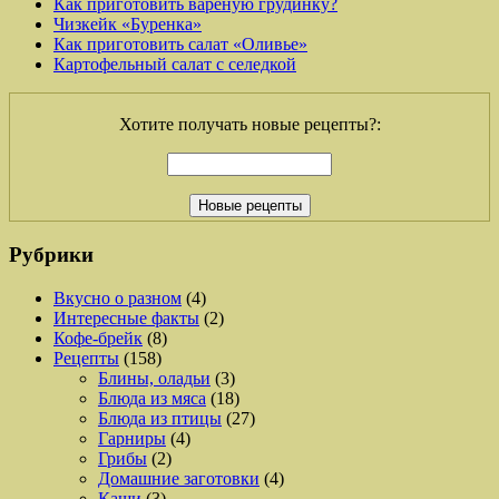
Как приготовить вареную грудинку?
Чизкейк «Буренка»
Как приготовить салат «Оливье»
Картофельный салат с селедкой
Хотите получать новые рецепты?:
Рубрики
Вкусно о разном
(4)
Интересные факты
(2)
Кофе-брейк
(8)
Рецепты
(158)
Блины, оладьи
(3)
Блюда из мяса
(18)
Блюда из птицы
(27)
Гарниры
(4)
Грибы
(2)
Домашние заготовки
(4)
Каши
(3)