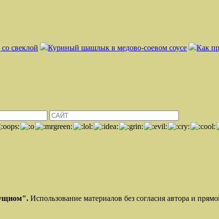
 со свеклой
Куриный шашлык в медово-соевом соусе
Как п
ущном".
Использование материалов без согласия автора и прям