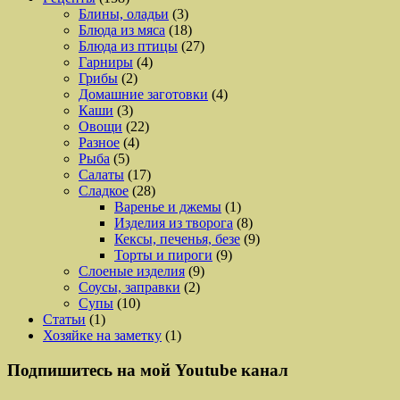
Блины, оладьи
(3)
Блюда из мяса
(18)
Блюда из птицы
(27)
Гарниры
(4)
Грибы
(2)
Домашние заготовки
(4)
Каши
(3)
Овощи
(22)
Разное
(4)
Рыба
(5)
Салаты
(17)
Сладкое
(28)
Варенье и джемы
(1)
Изделия из творога
(8)
Кексы, печенья, безе
(9)
Торты и пироги
(9)
Слоеные изделия
(9)
Соусы, заправки
(2)
Супы
(10)
Статьи
(1)
Хозяйке на заметку
(1)
Подпишитесь на мой Youtube канал