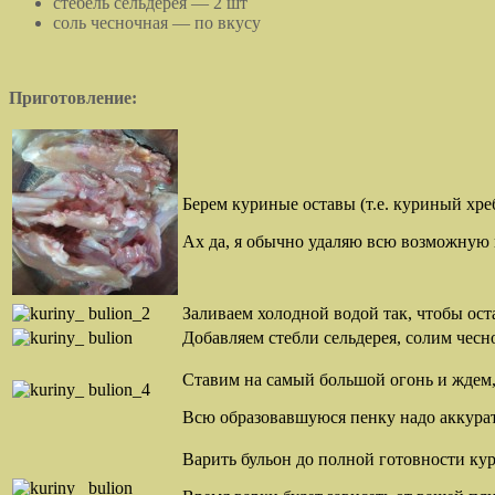
стебель сельдерея — 2 шт
соль чесночная — по вкусу
П
риготовление:
Берем куриные оставы (т.е. куриный хре
Ах да, я обычно удаляю всю возможную 
Заливаем холодной водой так, чтобы ос
Добавляем стебли сельдерея, солим чесн
Ставим на самый большой огонь и ждем, 
Всю образовавшуюся пенку надо аккуратн
Варить бульон до полной готовности ку