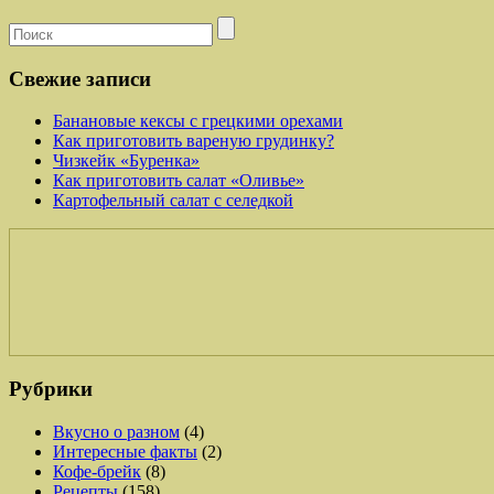
Свежие записи
Банановые кексы с грецкими орехами
Как приготовить вареную грудинку?
Чизкейк «Буренка»
Как приготовить салат «Оливье»
Картофельный салат с селедкой
Рубрики
Вкусно о разном
(4)
Интересные факты
(2)
Кофе-брейк
(8)
Рецепты
(158)