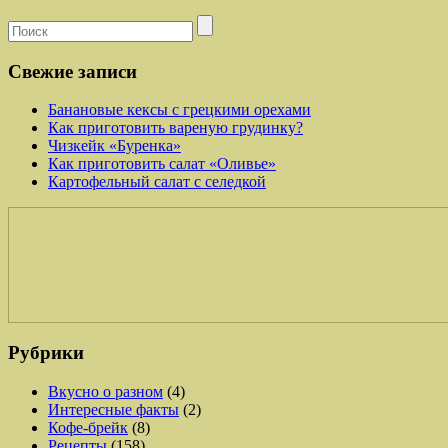
Свежие записи
Банановые кексы с грецкими орехами
Как приготовить вареную грудинку?
Чизкейк «Буренка»
Как приготовить салат «Оливье»
Картофельный салат с селедкой
Рубрики
Вкусно о разном
(4)
Интересные факты
(2)
Кофе-брейк
(8)
Рецепты
(158)