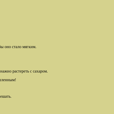
бы оно стало мягким.
 нажно растереть с сахаром.
опленным!
мешать.