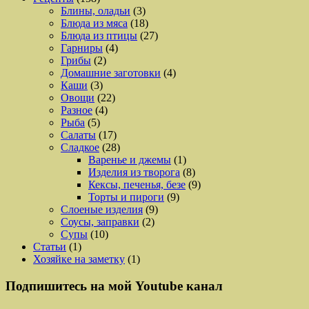
Блины, оладьи
(3)
Блюда из мяса
(18)
Блюда из птицы
(27)
Гарниры
(4)
Грибы
(2)
Домашние заготовки
(4)
Каши
(3)
Овощи
(22)
Разное
(4)
Рыба
(5)
Салаты
(17)
Сладкое
(28)
Варенье и джемы
(1)
Изделия из творога
(8)
Кексы, печенья, безе
(9)
Торты и пироги
(9)
Слоеные изделия
(9)
Соусы, заправки
(2)
Супы
(10)
Статьи
(1)
Хозяйке на заметку
(1)
Подпишитесь на мой Youtube канал