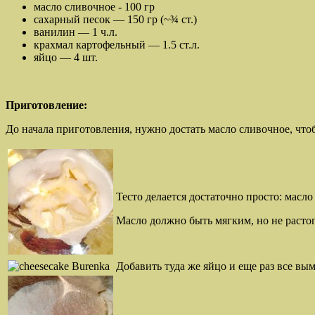
масло сливочное - 100 гр
сахарный песок — 150 гр (~¾ ст.)
ванилин — 1 ч.л.
крахмал картофельный — 1.5 ст.л.
яйцо — 4 шт.
Приготовление:
До начала приготовления, нужно достать масло сливочное, что
Тесто делается достаточно просто: масло
Масло должно быть мягким, но не раст
Добавить туда же яйцо и еще раз все вы