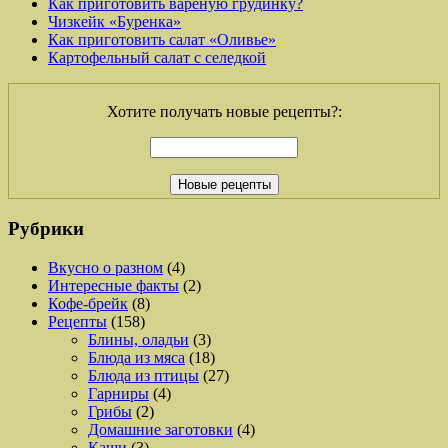
Как приготовить вареную грудинку?
Чизкейк «Буренка»
Как приготовить салат «Оливье»
Картофельный салат с селедкой
Хотите получать новые рецепты?:
Рубрики
Вкусно о разном
(4)
Интересные факты
(2)
Кофе-брейк
(8)
Рецепты
(158)
Блины, оладьи
(3)
Блюда из мяса
(18)
Блюда из птицы
(27)
Гарниры
(4)
Грибы
(2)
Домашние заготовки
(4)
Каши
(3)