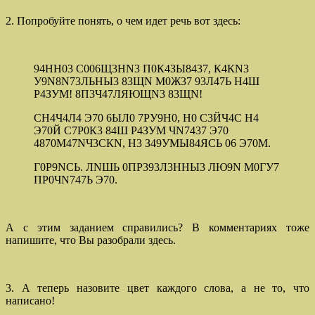
2. Попробуйте понять, о чем идет речь вот здесь:
94НН03 С006Щ3НN3 П0К4ЗЫ8437, К4КN3
У9N8N73ЛЬНЫ3 83ЩN М0Ж37 93Л47Ь Н4Ш
Р4ЗУМ! 8П3Ч47ЛЯЮЩN3 83ЩN!
СН4Ч4Л4 Э70 6ЫЛ0 7РУ9Н0, Н0 С3ЙЧ4С Н4
Э70Й С7Р0К3 84Ш Р4ЗУМ ЧN7437 Э70
4870М47NЧ3СКN, Н3 З49УМЫ84ЯСЬ 06 Э70М.
Г0Р9NСЬ. ЛNШЬ 0ПР393Л3ННЫ3 ЛЮ9N М0ГУ7
ПР0ЧN747Ь Э70.
А с этим заданием справились? В комментариях тоже
напишите, что Вы разобрали здесь.
3. А теперь назовите цвет каждого слова, а не то, что
написано!