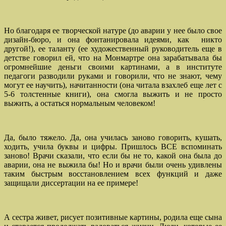
Но благодаря ее творческой натуре (до аварии у нее было свое
дизайн-бюро, и она фонтанировала идеями, как никто
другой!), ее таланту (ее художественный руководитель еще в
детстве говорил ей, что на Монмартре она зарабатывала бы
огромнейшие деньги своими картинами, а в институте
педагоги разводили руками и говорили, что не знают, чему
могут ее научить), начитанности (она читала взахлеб еще лет с
5-6 толстенные книги), она смогла выжить и не просто
выжить, а остаться нормальным человеком!
Да, было тяжело. Да, она училась заново говорить, кушать,
ходить, учила буквы и цифры. Пришлось ВСЕ вспоминать
заново! Врачи сказали, что если бы не то, какой она была до
аварии, она не выжила бы! Но и врачи были очень удивлены
таким быстрым восстановлением всех функций и даже
защищали диссертации на ее примере!
А сестра живет, рисует позитивные картины, родила еще сына