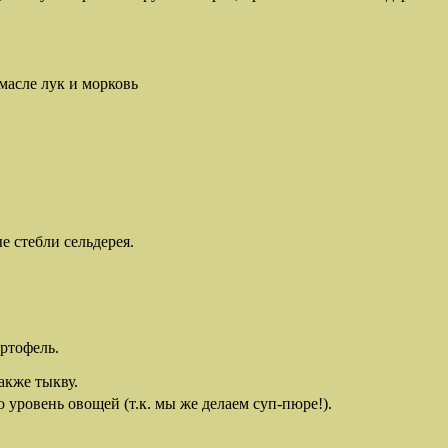
масле лук и морковь
 стебли сельдерея.
ртофель.
акже тыкву.
о уровень овощей (т.к. мы же делаем суп-пюре!).