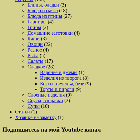
Блины, оладьи
(3)
Блюда из мяса
(18)
Блюда из птицы
(27)
Гарниры
(4)
Грибы
(2)
Домашние заготовки
(4)
Каши
(3)
Овощи
(22)
Разное
(4)
Рыба
(5)
Салаты
(17)
Сладкое
(28)
Варенье и джемы
(1)
Изделия из творога
(8)
Кексы, печенья, безе
(9)
Торты и пироги
(9)
Слоеные изделия
(9)
Соусы, заправки
(2)
Супы
(10)
Статьи
(1)
Хозяйке на заметку
(1)
Подпишитесь на мой Youtube канал