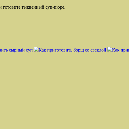
вы готовите тыквенный суп-пюре.
вить сырный суп
Как приготовить борщ со свеклой
Как при