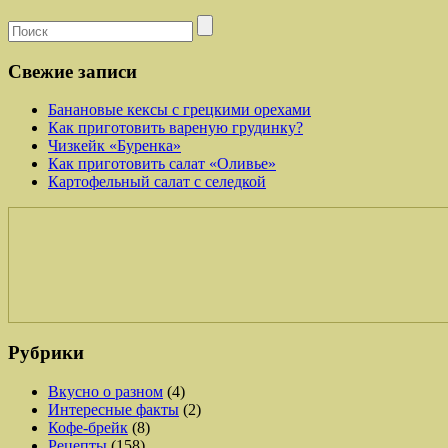
Свежие записи
Банановые кексы с грецкими орехами
Как приготовить вареную грудинку?
Чизкейк «Буренка»
Как приготовить салат «Оливье»
Картофельный салат с селедкой
Рубрики
Вкусно о разном
(4)
Интересные факты
(2)
Кофе-брейк
(8)
Рецепты
(158)