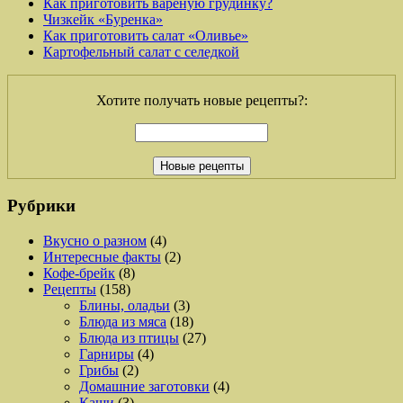
Как приготовить вареную грудинку?
Чизкейк «Буренка»
Как приготовить салат «Оливье»
Картофельный салат с селедкой
Хотите получать новые рецепты?:
Рубрики
Вкусно о разном
(4)
Интересные факты
(2)
Кофе-брейк
(8)
Рецепты
(158)
Блины, оладьи
(3)
Блюда из мяса
(18)
Блюда из птицы
(27)
Гарниры
(4)
Грибы
(2)
Домашние заготовки
(4)
Каши
(3)