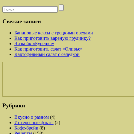
Свежие записи
Банановые кексы с грецкими орехами
Как приготовить вареную грудинку?
Чизкейк «Буренка»
Как приготовить салат «Оливье»
Картофельный салат с селедкой
Рубрики
Вкусно о разном
(4)
Интересные факты
(2)
Кофе-брейк
(8)
Рецепты
(158)