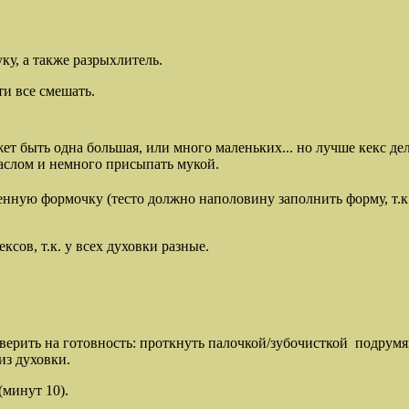
у, а также разрыхлитель.
и все смешать.
 быть одна большая, или много маленьких... но лучше кекс дела
маслом и немного присыпать мукой.
енную формочку (тесто должно наполовину заполнить форму, т.к.
сов, т.к. у всех духовки разные.
верить на готовность: проткнуть палочкой/зубочисткой подрумян
из духовки.
(минут 10).