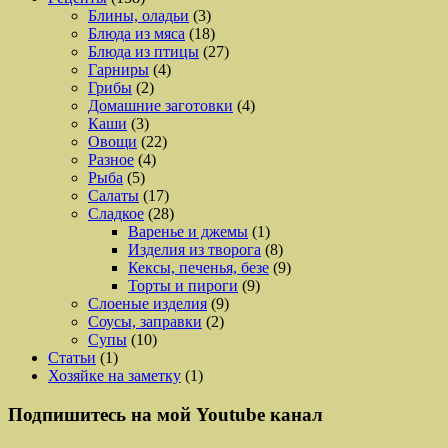
Блины, оладьи
(3)
Блюда из мяса
(18)
Блюда из птицы
(27)
Гарниры
(4)
Грибы
(2)
Домашние заготовки
(4)
Каши
(3)
Овощи
(22)
Разное
(4)
Рыба
(5)
Салаты
(17)
Сладкое
(28)
Варенье и джемы
(1)
Изделия из творога
(8)
Кексы, печенья, безе
(9)
Торты и пироги
(9)
Слоеные изделия
(9)
Соусы, заправки
(2)
Супы
(10)
Статьи
(1)
Хозяйке на заметку
(1)
Подпишитесь на мой Youtube канал