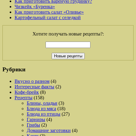
Как приготовить вареную грудинку?
Чизкейк «Буренка»
Как приготовить салат «Оливье»
Картофельный салат с селедкой
Хотите получать новые рецепты?:
Рубрики
Вкусно о разном
(4)
Интересные факты
(2)
Кофе-брейк
(8)
Рецепты
(158)
Блины, оладьи
(3)
Блюда из мяса
(18)
Блюда из птицы
(27)
Гарниры
(4)
Грибы
(2)
Домашние заготовки
(4)
Каши
(3)