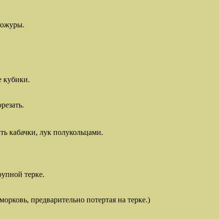
кожуры.
е кубики.
резать.
ь кабачки, лук полукольцами.
рупной терке.
морковь, предварительно потертая на терке.)