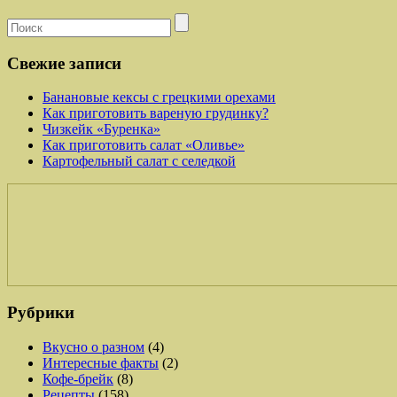
Свежие записи
Банановые кексы с грецкими орехами
Как приготовить вареную грудинку?
Чизкейк «Буренка»
Как приготовить салат «Оливье»
Картофельный салат с селедкой
Рубрики
Вкусно о разном
(4)
Интересные факты
(2)
Кофе-брейк
(8)
Рецепты
(158)