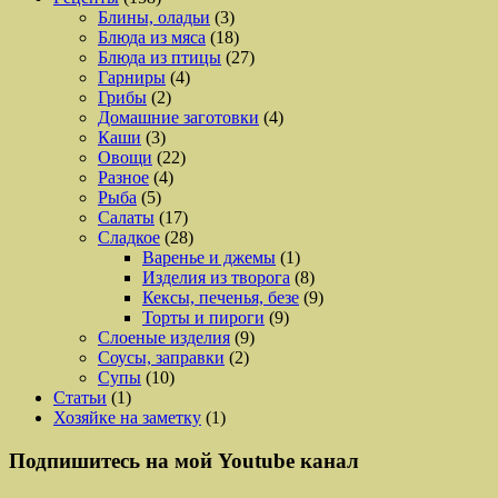
Блины, оладьи
(3)
Блюда из мяса
(18)
Блюда из птицы
(27)
Гарниры
(4)
Грибы
(2)
Домашние заготовки
(4)
Каши
(3)
Овощи
(22)
Разное
(4)
Рыба
(5)
Салаты
(17)
Сладкое
(28)
Варенье и джемы
(1)
Изделия из творога
(8)
Кексы, печенья, безе
(9)
Торты и пироги
(9)
Слоеные изделия
(9)
Соусы, заправки
(2)
Супы
(10)
Статьи
(1)
Хозяйке на заметку
(1)
Подпишитесь на мой Youtube канал