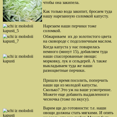
чтобы она закипела.
Как только вода закипит, бросаем туда
нашу нарезанную соломкой капусту.
Нарезаем наши перчики тоже
соломкой.
Обжариваем их до золотистого цвета
на сковороде с подсолнечным маслом.
Когда капуста у нас поварилась
немного (минут 15), добавляем туда
наши спассерованные овощи:
морковку, лук и сельдерей. А также
выкладываем туда же наши
разноцветные перчики.
Пришло время посолить, поперчить
наши щи из молодой капусты.
Сколько? Это уж на ваше усмотрение.
Можете еще добавить выдавленного
чесночка (тоже по вкусу).
Варим щи до готовности: т.е. наши
овощи должны стать мягкими. И опять