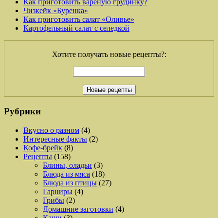
Как приготовить вареную грудинку?
Чизкейк «Буренка»
Как приготовить салат «Оливье»
Картофельный салат с селедкой
Хотите получать новые рецепты?:
Рубрики
Вкусно о разном
(4)
Интересные факты
(2)
Кофе-брейк
(8)
Рецепты
(158)
Блины, оладьи
(3)
Блюда из мяса
(18)
Блюда из птицы
(27)
Гарниры
(4)
Грибы
(2)
Домашние заготовки
(4)
Каши
(3)