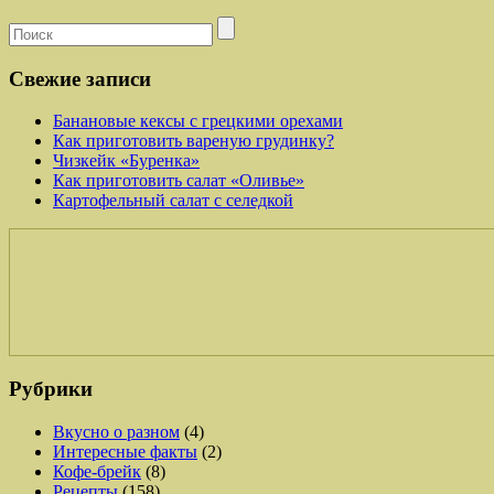
Свежие записи
Банановые кексы с грецкими орехами
Как приготовить вареную грудинку?
Чизкейк «Буренка»
Как приготовить салат «Оливье»
Картофельный салат с селедкой
Рубрики
Вкусно о разном
(4)
Интересные факты
(2)
Кофе-брейк
(8)
Рецепты
(158)