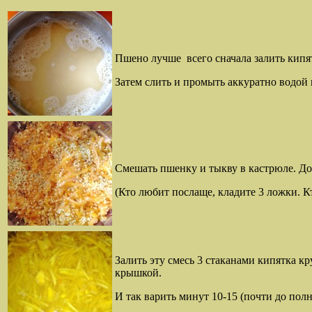
Пшено лучше всего сначала залить кипят
Затем слить и промыть аккуратно водой 
Смешать пшенку и тыкву в кастрюле. Доб
(Кто любит послаще, кладите 3 ложки. К
Залить эту смесь 3 стаканами кипятка кр
крышкой.
И так варить минут 10-15 (почти до пол