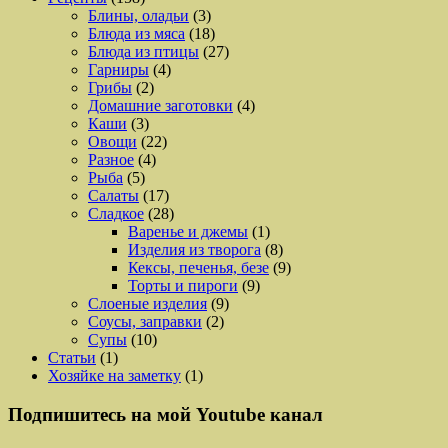
Блины, оладьи
(3)
Блюда из мяса
(18)
Блюда из птицы
(27)
Гарниры
(4)
Грибы
(2)
Домашние заготовки
(4)
Каши
(3)
Овощи
(22)
Разное
(4)
Рыба
(5)
Салаты
(17)
Сладкое
(28)
Варенье и джемы
(1)
Изделия из творога
(8)
Кексы, печенья, безе
(9)
Торты и пироги
(9)
Слоеные изделия
(9)
Соусы, заправки
(2)
Супы
(10)
Статьи
(1)
Хозяйке на заметку
(1)
Подпишитесь на мой Youtube канал