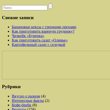
Свежие записи
Банановые кексы с грецкими орехами
Как приготовить вареную грудинку?
Чизкейк «Буренка»
Как приготовить салат «Оливье»
Картофельный салат с селедкой
Рубрики
Вкусно о разном
(4)
Интересные факты
(2)
Кофе-брейк
(8)
Рецепты
(158)