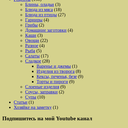
Блины, оладьи
(3)
Блюда из мяса
(18)
Блюда из птицы
(27)
Гарниры
(4)
Грибы
(2)
Домашние заготовки
(4)
Каши
(3)
Овощи
(22)
Разное
(4)
Рыба
(5)
Салаты
(17)
Сладкое
(28)
Варенье и джемы
(1)
Изделия из творога
(8)
Кексы, печенья, безе
(9)
Торты и пироги
(9)
Слоеные изделия
(9)
Соусы, заправки
(2)
Супы
(10)
Статьи
(1)
Хозяйке на заметку
(1)
Подпишитесь на мой Youtube канал